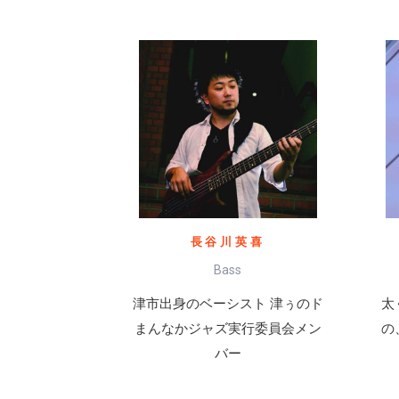
長谷川英喜
Bass
津市出身のベーシスト 津ぅのド
太
まんなかジャズ実行委員会メン
の
バー