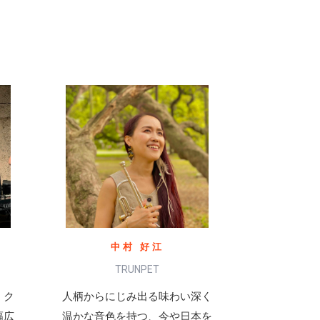
中村 好江
TRUNPET
、ク
人柄からにじみ出る味わい深く
幅広
温かな音色を持つ、今や日本を