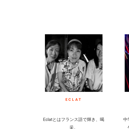
ECLAT
Eclatとはフランス語で輝き、喝
中
采。