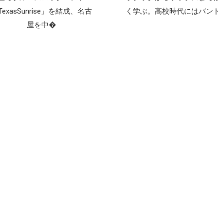
TexasSunrise」を結成、名古
く学ぶ。高校時代にはバン
屋を中�