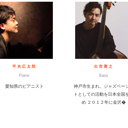
平光広太郎
出宮寛之
Piano
Bass
愛知県のピアニスト
神戸市生まれ。ジャズベー
トとしての活動を日本全国
め ２０１２年に金沢�