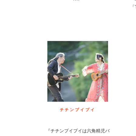
「
チチンプイプイ
『チチンプイプイは六角精児バ