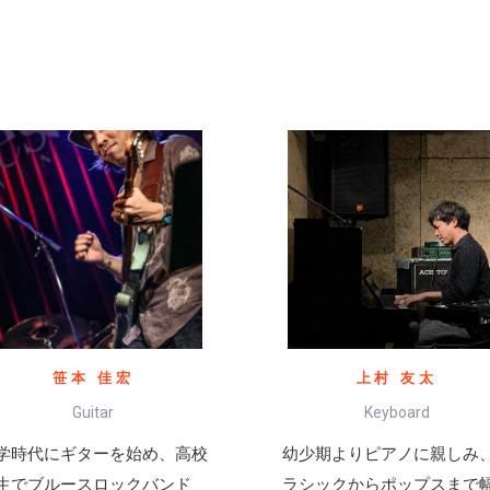
笹本 佳宏
上村 友太
Guitar
Keyboard
学時代にギターを始め、高校
幼少期よりピアノに親しみ
生でブルースロックバンド
ラシックからポップスまで