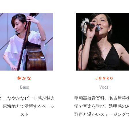
林かな
JUNKO
Bass
Vocal
くしなやかなビート感が魅力
明和高校音楽科、名古屋芸
、東海地方で活躍するベーシ
学で音楽を学び、透明感の
スト
歌声と温かいステージング