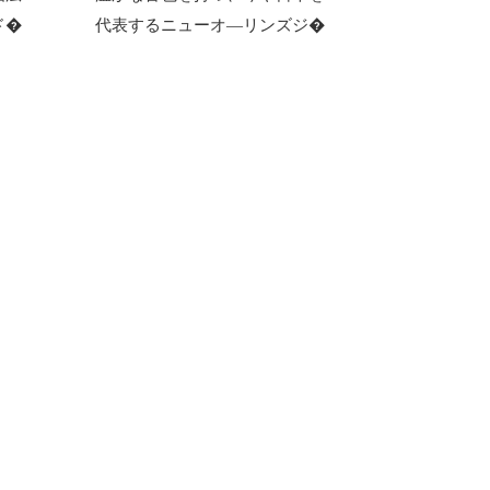
ド�
代表するニューオ―リンズジ�